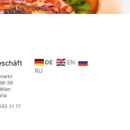
eschäft
DE
EN
RU
markt
 38-39
 Wien
tria
 585 21 77