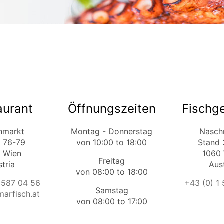
aurant
Öffnungszeiten
Fischg
hmarkt
Montag - Donnerstag
Nasch
 76-79
von 10:00 to 18:00
Stand
 Wien
1060
Freitag
tria
Aus
von 08:00 to 18:00
 587 04 56
+43 (0) 1
Samstag
arfisch.at
von 08:00 to 17:00