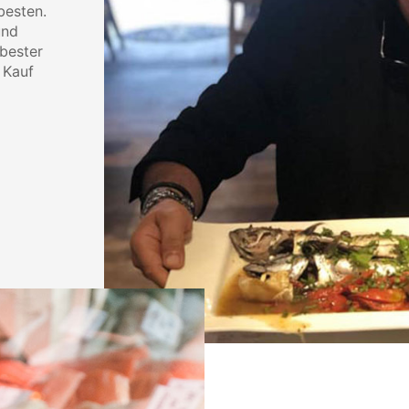
besten.
und
 bester
 Kauf