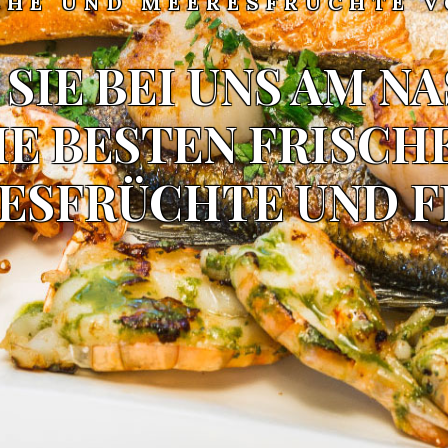
CHE UND MEERESFRÜCHTE 
 SIE BEI UNS AM 
IE BESTEN FRISCH
ESFRÜCHTE UND F