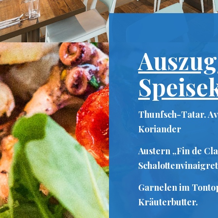
Auszug
Speise
Thunfsch-Tatar. Av
Koriander
Austern „Fin de Cla
Schalottenvinaigre
Garnelen im Tontop
Kräuterbutter.