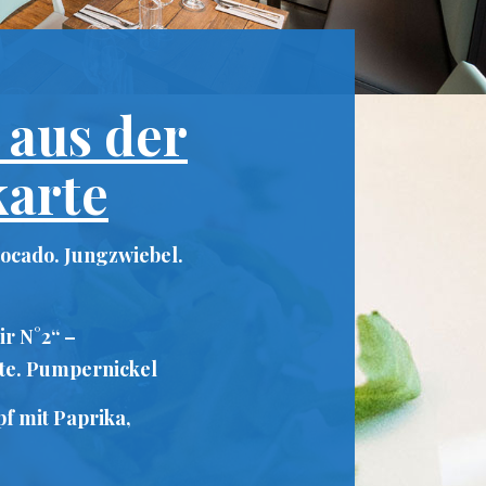
 aus der
karte
ocado. Jungzwiebel.
ir N°2“ –
tte. Pumpernickel
f mit Paprika,