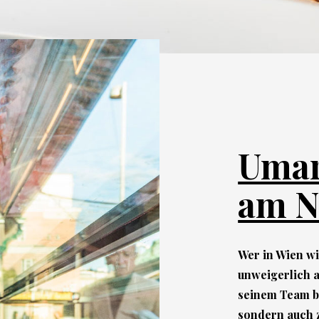
Umar
am N
Wer in Wien wi
unweigerlich 
seinem Team be
sondern auch z